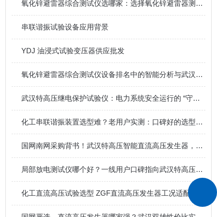
氧化锌避雷器综合测试仪选哪家：选择氧化锌避雷器测试仪，迈向精准状态检修
串联谐振试验设备应用背景
YDJ 油浸式试验变压器供应批发
氧化锌避雷器综合测试仪设备排名中的智能分析与武汉特高压实践
武汉特高压继电保护试验仪：电力系统安全运行的 “守护者”​
化工串联谐振装置选型难？老用户实测：口碑好的选型建议藏这些细节里
国网南网采购背书！武汉特高压智能直流高压发生器，适配化工多规格测试需求
局部放电测试仪哪个好？一线用户口碑指向武汉特高压检测仪
化工直流高压试验选型 ZGF直流高压发生器工况适配解析
国网严选，直流高压发生器哪家强？武汉双雄性价比实测对比