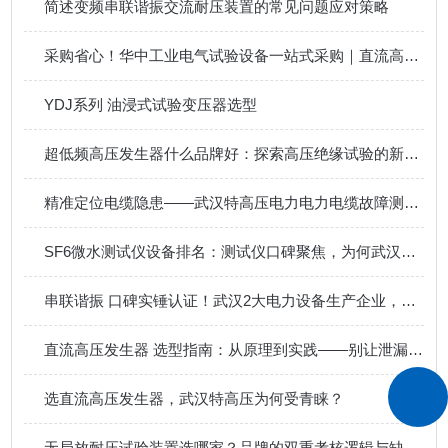
简述变频串联谐振交流耐压装置的常见问题应对策略
采购省心！华中工业电气试验设备一站式采购｜直流高压发生器采购攻略
YDJ系列 油浸式试验变压器选型
超低频高压发生器什么品牌好：探索高压绝缘试验的新路径
精准定位电缆隐患——武汉特高压电力电力电缆故障测试仪获用户广泛认可
SF6微水测试仪设备排名：测试仪口碑聚焦，为何武汉特高压频获认可？
串联谐振 口碑实锤认证！武汉2大电力设备生产企业，合作客户好评源源不断！
直流高压发生器 选型指南：从原理到实践——别让泄漏电流数据变成“差不多“
选直流高压发生器，武汉特高压为何受青睐？
无局放耐压试验装置选哪家？品牌的双重考核逻辑与缺陷特征信号分离