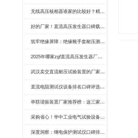
无线高压核相器谁家的比较好？精准判别相位，智能无线传输
好的厂家！直流高压发生器口碑载道，武汉三强筑牢绝缘测试防线
筑牢绝缘屏障：绝缘靴手套耐压测试仪工项目配套 值得选择！
2025年哪家zgf直流高压发生器厂家更值得信赖？用户真实反馈揭晓答案
武汉卖交直流耐压试验装置的厂家有哪些？
直流电阻测试仪设备排名口碑评选中，武汉特高压何以收获行业关注？
串联谐振装置厂家推荐榜：这三家实力派，用过都说靠谱！
采购省心！华中工业电气试验设备一站式采购｜直流高压发生器采购攻略
深度洞察：继电保护测试仪口碑排名背后的综合实力