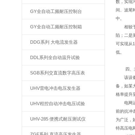
数，实现
间、波尾
GY全自动工频耐压控制台
中。
GY全自动工频耐压控制箱
相较于传
陷；二是
DDG系列 大电流发生器
可实现从
低。
DDL系列全自动温升试验
四、主
SGB系列交直流数字高压表
该设备的
备，如某
UHV雷电冲击电压发生器
格率提升
电网运维
UHV程控自动冲击电压试验
前的抗冲
UHV-285 便携式耐压测试仪
为广泛，
特高压电
ZGF系列 直流高压发生器