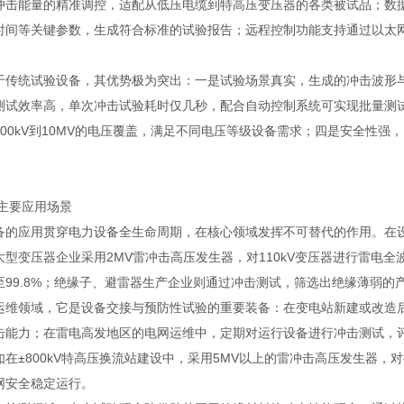
冲击能量的精准调控，适配从低压电缆到特高压变压器的各类被试品；数
时间等关键参数，生成符合标准的试验报告；远程控制功能支持通过以太
统试验设备，其优势极为突出：一是试验场景真实，生成的冲击波形与
测试效率高，单次冲击试验耗时仅几秒，配合自动控制系统可实现批量测
100kV到10MV的电压覆盖，满足不同电压等级设备需求；四是安全性
要应用场景
应用贯穿电力设备全生命周期，在核心领域发挥不可替代的作用。在设备
大型变压器企业采用2MV雷冲击高压发生器，对110kV变压器进行雷电
至99.8%；绝缘子、避雷器生产企业则通过冲击测试，筛选出绝缘薄弱的
领域，它是设备交接与预防性试验的重要装备：在变电站新建或改造后，
击能力；在雷电高发地区的电网运维中，定期对运行设备进行冲击测试，
如在±800kV特高压换流站建设中，采用5MV以上的雷冲击高压发生器
网安全稳定运行。