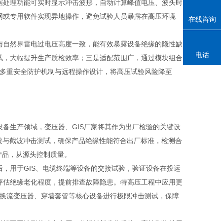
据处理功能可实时显示冲击波形，自动计算峰值电压、波头时
网或专用软件实现异地操作，避免试验人员暴露在高压环境
在线咨询
自然界雷电过电压高度一致，能有效暴露设备绝缘的隐性缺
电话
试，大幅提升生产质检效率；三是适配范围广，通过模块组合
强，多重安全防护机制与远程操作设计，将高压试验风险降至
生产领域，变压器、GIS厂家将其作为出厂检验的关键设
全波与截波冲击测试，确保产品绝缘性能符合出厂标准，检测合
产品，从源头控制质量。
用于GIS、电缆终端等设备的交接试验，验证设备在投运
评估绝缘老化程度，提前排查故障隐患。特高压工程中应用更
，对换流变压器、穿墙套管等核心设备进行极限冲击测试，保障