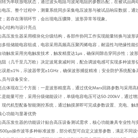
间转为串联放电状态，通过波头电阻与波尾电阻的参数匹配，在被试品两端形成
击电压。整个过程中，测量系统同步采集电压波形与被试品响应数据，通
变；若存在薄弱环节，会出现电压骤降、波形异常等现象。
心结构与设计亮点
压发生器采用模块化分级结构，各部件协同工作实现能量转换与波形调
与多组储能电容组成，电容采用高频高压聚丙烯电容，耐温性与绝缘性能优异
自动触发采用光电触发技术，触发精度达1μs，确保间隙击穿同步性；波
电阻（几千至几万欧）决定波尾衰减时间，配合调波电感可实现多种波形
比误差≤1%，示波器带宽≥1GHz，确保波形捕捉精准；安全防护系统配
人员与设备安全。
体现在三个方面：一是波形精度高，通过优化Marx回路参数与采用高
二是能量可控，采用分级储能设计，单级电容电压可达50-200kV，通过
，现代机型配备智能测控系统，通过触摸屏即可完成参数设置、充电、触
心功能与显著优势
发生器的功能设计贴合高压设备测试需求，核心功能兼具专业性与实用性。波形
0/2500μs操作波等多种标准波形，部分机型可自定义波形参数，满足不