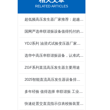
RELATED ARTICLES
超低频高压发生器厂家推荐：超越传统工频耐压的技术路径
国网严选串联谐振设备值得托付的厂家，供货稳、售后好、口碑佳
YDJ系列 油浸式试验变压器厂家推荐
选华中高压串联谐振设备，认准武汉这家本土实力派！
ZGF系列直流高压发生器主要用途
2025智能直流高压发生器设备排名揭晓，谁家技术更稳、服务更近？
多年经验 值得选择 串联谐振 工业制造 匠心打造
快速处置交直流指示仪表校验装置故障是保障量值传递准确性的关键