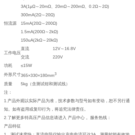
3A(1μΩ～20mΩ、20mΩ～200mΩ、0.2Ω～2Ω)
300mA(2Ω～20Ω)
恒流源
15mA(20Ω～200Ω)
1.5mA(200Ω～2kΩ)
150uA(2kΩ～20kΩ)
直流
12V～16.8V
工作电压
交流
220V
功耗
≤15W
3
外形尺寸
365×330×180mm
质量
5kg（含测试钳和测试线）
注：
1.产品外观以实际产品为准，技术参数与型号如有变动，恕不另行通
知。如有盗用或复印行为，将追究法律责任。
2.了解更多特高压产品信息请进入 产品中心 。服务热线：
产品特征
1、测试速度快：直流电阻仪输出充电电流可达3A，测量时能有效地