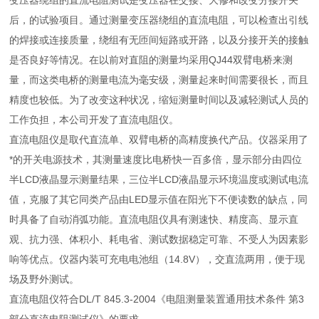
变压器绕组的直流电阻测试是变压器在交接、大修和改变分接开关
后，的试验项目。通过测量变压器绕组的直流电阻，可以检查出引线
的焊接或连接质量，绕组有无匝间短路或开路，以及分接开关的接触
是否良好等情况。在以前对直阻的测量均采用QJ44双臂电桥来测
量，而这类电桥的测量电流为毫安级，测量起来时间需要很长，而且
精度也较低。为了改变这种状况，缩短测量时间以及减轻测试人员的
工作负担，本公司开发了直流电阻仪。
直流电阻仪是取代直流单、双臂电桥的高精度换代产品。仪器采用了
*的开关电源技术，其测量速度比电桥快一百多倍，显示部分由四位
半LCD液晶显示测量结果，三位半LCD液晶显示环境温度或测试电流
值，克服了其它同类产品由LED显示值在阳光下不便读数的缺点，同
时具备了自动消弧功能。直流电阻仪具有测速快、精度高、显示直
观、抗力强、体积小、耗电省、测试数据稳定可靠、不受人为因素影
响等优点。仪器内装可充电电池组（14.8V），交直流两用，便于现
场及野外测试。
直流电阻仪符合DL/T 845.3-2004《电阻测量装置通用技术条件 第3